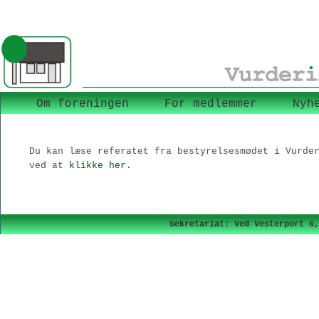
Om foreningen
For medlemmer
Nyh
Du kan læse referatet fra bestyrelsesmødet i Vurde
ved at
klikke her.
Sekretariat: Ved Vesterport 6