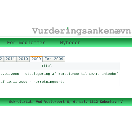
For medlemmer
Nyheder
2
2011
2010
2009
Før 2009
Titel
22.01.2009 - Uddelegering af kompetence til SKATs ankechef
 af 10.11.2009 - Forretningsorden
Sekretariat: Ved Vesterport 6, 6. sal, 1612 København V