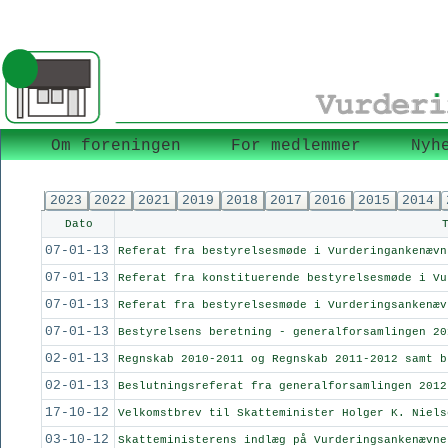
Om foreningen
For medlemmer
Nyh
2023
2022
2021
2019
2018
2017
2016
2015
2014
Dato
07-01-13
Referat fra bestyrelsesmøde i Vurderingankenævn
07-01-13
Referat fra konstituerende bestyrelsesmøde i Vu
07-01-13
Referat fra bestyrelsesmøde i Vurderingsankenæv
07-01-13
Bestyrelsens beretning - generalforsamlingen 20
02-01-13
Regnskab 2010-2011 og Regnskab 2011-2012 samt b
02-01-13
Beslutningsreferat fra generalforsamlingen 2012
17-10-12
Velkomstbrev til Skatteminister Holger K. Niels
03-10-12
Skatteministerens indlæg på Vurderingsankenævne