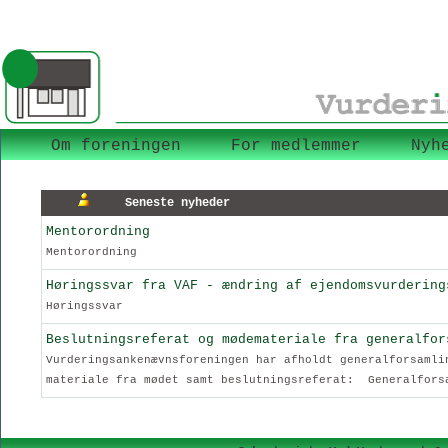
Om foreningen
For medlemmer
Nyh
Seneste nyheder
Mentorordning
Mentorordning
Høringssvar fra VAF - ændring af ejendomsvurdering
Høringssvar
Beslutningsreferat og mødemateriale fra generalfor
Vurderingsankenævnsforeningen har afholdt generalforsamli
materiale fra mødet samt beslutningsreferat: Generalfors